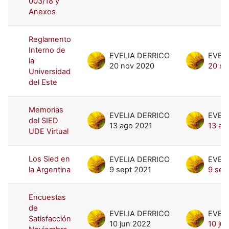
003/18 y
Anexos
Reglamento
Interno de
EVELIA DERRICO
EVEL
la
20 nov 2020
20 no
Universidad
del Este
Memorias
EVELIA DERRICO
EVEL
del SIED
13 ago 2021
13 ag
UDE Virtual
Los Sied en
EVELIA DERRICO
EVEL
la Argentina
9 sept 2021
9 sep
Encuestas
de
EVELIA DERRICO
EVEL
Satisfacción
10 jun 2022
10 ju