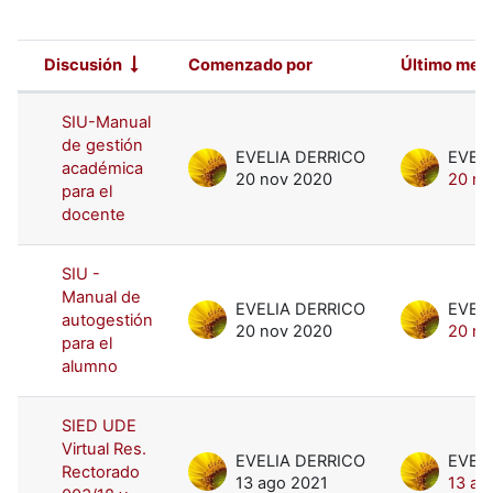
Discusión
Comenzado por
Último men
Estatus
Lista de discusiones. Mostrando 8 d
SIU-Manual
de gestión
EVELIA DERRICO
EVEL
académica
20 nov 2020
20 no
para el
docente
SIU -
Manual de
EVELIA DERRICO
EVEL
autogestión
20 nov 2020
20 no
para el
alumno
SIED UDE
Virtual Res.
EVELIA DERRICO
EVEL
Rectorado
13 ago 2021
13 ag